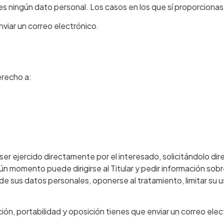
es ningún dato personal. Los casos en los que sí proporcionas
nviar un correo electrónico.
erecho a:
er ejercido directamente por el interesado, solicitándolo direc
gún momento puede dirigirse al Titular y pedir información so
dad de sus datos personales, oponerse al tratamiento, limitar su 
ión, portabilidad y oposición tienes que enviar un correo elec