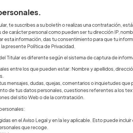
personales.
ar, te suscribes a su boletín o realizas una contratación, está
s de carácter personal como pueden ser tu dirección IP, nombre
itar esta información, das tu consentimiento para que tu infor
 la presente Política de Privacidad.
del Titular es diferente según el sistema de captura de inform
onales entre los que pueden estar: Nombre y apellidos, direcc
s.
a tus mensajes, dudas, quejas, comentarios o inquietudes que pu
iento de tus datos personales, cuestiones referentes a los text
nes del sitio Web o de la contratación.
 personales:
idas en el Aviso Legal y en la ley aplicable. Esto puede inclui
 personales que recoge.