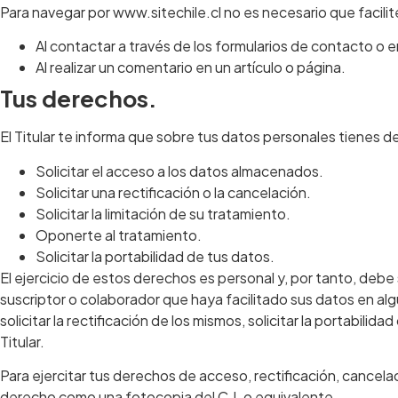
Para navegar por www.sitechile.cl no es necesario que facilit
Al contactar a través de los formularios de contacto o e
Al realizar un comentario en un artículo o página.
Tus derechos.
El Titular te informa que sobre tus datos personales tienes d
Solicitar el acceso a los datos almacenados.
Solicitar una rectificación o la cancelación.
Solicitar la limitación de su tratamiento.
Oponerte al tratamiento.
Solicitar la portabilidad de tus datos.
El ejercicio de estos derechos es personal y, por tanto, debe s
suscriptor o colaborador que haya facilitado sus datos en al
solicitar la rectificación de los mismos, solicitar la portabili
Titular.
Para ejercitar tus derechos de acceso, rectificación, cancelac
derecho como una fotocopia del C.I. o equivalente.