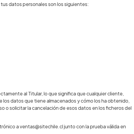
 tus datos personales son los siguientes:
tamente al Titular, lo que significa que cualquier cliente,
bre los datos que tiene almacenados y cómo los ha obtenido,
uso o solicitar la cancelación de esos datos en los ficheros del
trónico a ventas@sitechile.cl junto con la prueba válida en